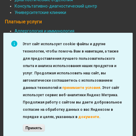
Консультативно-диагностический центр
Университетские клиники
Платные услуги
Аллергология и иммунология
Педиатрия
Подвал:
Функциональная диагностика
Этот сайт использует cookie-файлы и другие
Платные
Детская хирургия
технологии, чтобы помочь Вам в навигации, а также
МРТ и КТ исследования
услуги
для предоставления лучшего пользовательского
Неврология
опыта и анализа использования наших продуктов и
Урология, андрология, нефрология
услуг. Продолжая использовать наш сайт, вы
Лаборатория
автоматически соглашаетесь с использованием
Оториноларингология
данных технологий и
принимаете условия
.
Этот сайт
Check-up
использует сервис веб-аналитики Яндекс Метрика.
Продолжая работу с сайтом вы даете добровольное
согласие на обработку данных о вас Яндексом в
порядке и целях, указанных в
документе
.
© 2012-2023 ГБУЗ «ДГКБ №9 им. Г. Н. Сперанского ДЗМ»
Принять