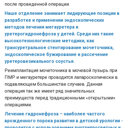
после проведенной операции.
Наше отделение занимает лидирующие позиции в
разработке и применении эндоскопических
методов лечения мегауретера и
уретерогидронефроза у детей. Среди них такие
высокотехнологические методики, как
трансуретральное стентирование мочеточника,
эндоскопическое бужирование и рассечение
уретеровезикального соустья.
Реимплантация мочеточника в мочевой пузырь при
ПМР и мегауретере проводится лапароскопически в
подавляющем большинстве случаев. Данная
операция так же имеет ряд значительных
преимуществ перед традиционными «открытыми»
операциями.
Лечение гидронефроза – наиболее частого
врожденного порока развития в детской урологии -
проводится с использованием внутрипросветных и