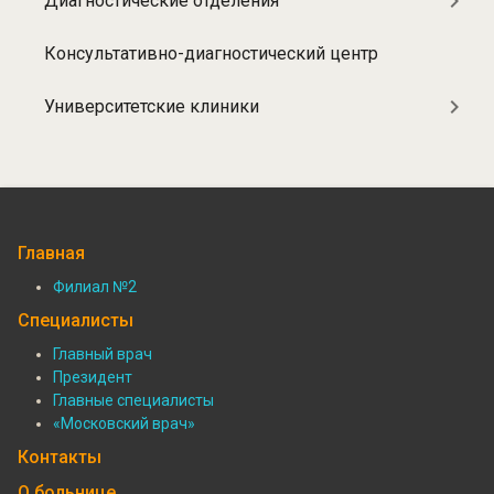
Диагностические отделения
Консультативно-диагностический центр
Университетские клиники
Главная
Филиал №2
Подвал:
Специалисты
Филиалы
Главный врач
Президент
Подвал:
Главные специалисты
Специалисты
«Московский врач»
Контакты
О больнице