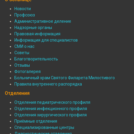
Новости
Профсоюз
Подвал:
Административное деление
О
Надзорные органы
Правовая информация
больнице
Информация для специалистов
СМИ о нас
Советы
Благотворительность
Отзывы
Фотогалерея
Больничный храм Святого Филарета Милостивого
Правила внутреннего распорядка
Отделения
Отделения педиатрического профиля
Отделения инфекционного профиля
Подвал:
Отделения хирургического профиля
Отделения
Приёмные отделения
Специализированные центры
Диагностические отделения