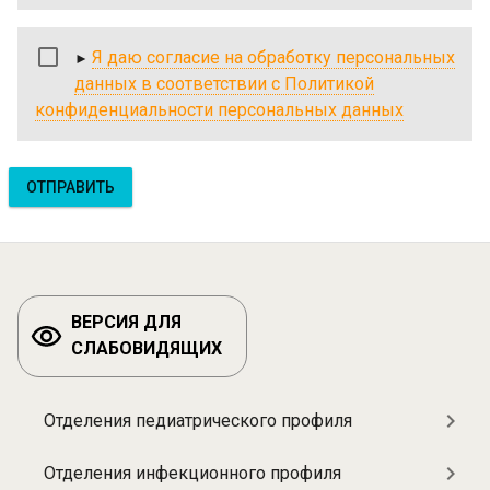
Я
Я даю согласие на обработку персональных
даю
данных в соответствии с Политикой
согласие
конфиденциальности персональных данных
на
обработку
персональных
данных
в
соответствии
с
Политикой
ВЕРСИЯ ДЛЯ
конфиденциальности
СЛАБОВИДЯЩИХ
персональных
данных
Отделения педиатрического профиля
Разделы:
Отделения
Отделения инфекционного профиля