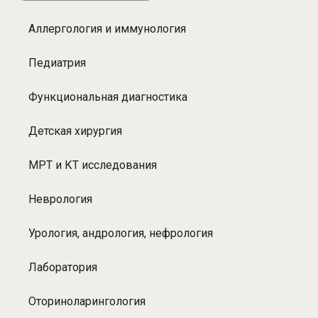
Аллергология и иммунология
Разделы:
Платные
Педиатрия
услуги
Функциональная диагностика
Детская хирургия
МРТ и КТ исследования
Неврология
Урология, андрология, нефрология
Лаборатория
Оториноларингология