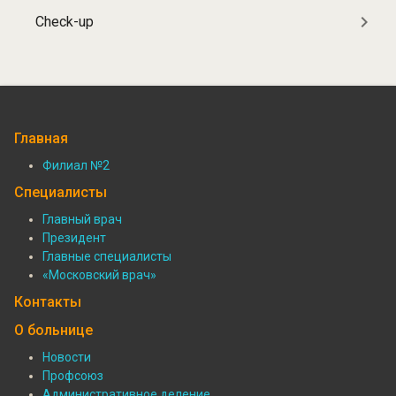
Check-up
Главная
Филиал №2
Подвал:
Специалисты
Филиалы
Главный врач
Президент
Подвал:
Главные специалисты
Специалисты
«Московский врач»
Контакты
О больнице
Новости
Профсоюз
Подвал:
Административное деление