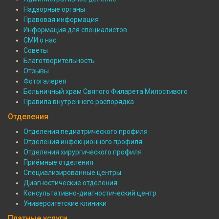
О
Надзорные органы
Правовая информация
больнице
Информация для специалистов
СМИ о нас
Советы
Благотворительность
Отзывы
Фотогалерея
Больничный храм Святого Филарета Милостивого
Правила внутреннего распорядка
Отделения
Отделения педиатрического профиля
Отделения инфекционного профиля
Подвал:
Отделения хирургического профиля
Отделения
Приёмные отделения
Специализированные центры
Диагностические отделения
Консультативно-диагностический центр
Университетские клиники
Платные услуги