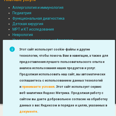
Аллергология и иммунология
Педиатрия
Подвал:
Функциональная диагностика
Платные
Детская хирургия
МРТ и КТ исследования
услуги
Неврология
Урология, андрология, нефрология
Лаборатория
Этот сайт использует cookie-файлы и другие
Оториноларингология
технологии, чтобы помочь Вам в навигации, а также для
Check-up
предоставления лучшего пользовательского опыта и
анализа использования наших продуктов и услуг.
Продолжая использовать наш сайт, вы автоматически
соглашаетесь с использованием данных технологий
и
принимаете условия
.
Этот сайт использует сервис
© 2012-2023 ГБУЗ «ДГКБ №9 им. Г. Н. Сперанского ДЗМ»
веб-аналитики Яндекс Метрика. Продолжая работу с
Сделано в
Создано на
Drupal
сайтом вы даете добровольное согласие на обработку
данных о вас Яндексом в порядке и целях, указанных в
документе
.