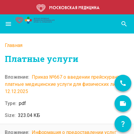
Перейти
к
основному
menu
search
содержанию
Главная
Строка
Платные услуги
навигации
Приказ №667 о введении прейскуранта на
платные медицинские услуги для физических лиц от
12.12.2025
pdf
323.04 КБ
Информация о предоставлении услуг