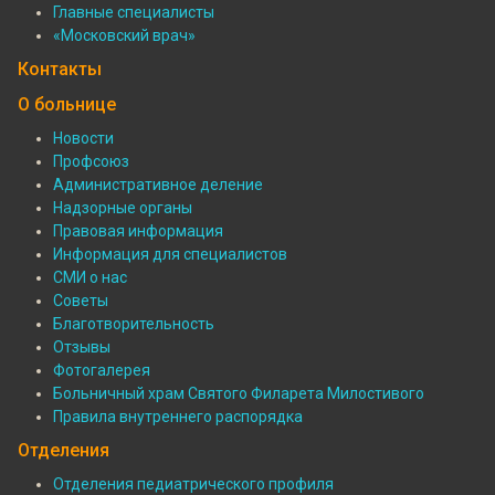
Главные специалисты
Специалисты
«Московский врач»
Контакты
О больнице
Новости
Профсоюз
Подвал:
Административное деление
О
Надзорные органы
Правовая информация
больнице
Информация для специалистов
СМИ о нас
Советы
Благотворительность
Отзывы
Фотогалерея
Больничный храм Святого Филарета Милостивого
Правила внутреннего распорядка
Отделения
Отделения педиатрического профиля