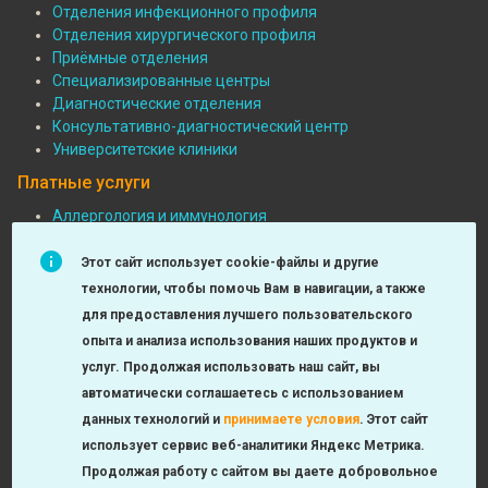
Отделения инфекционного профиля
Подвал:
Отделения хирургического профиля
Отделения
Приёмные отделения
Специализированные центры
Диагностические отделения
Консультативно-диагностический центр
Университетские клиники
Платные услуги
Аллергология и иммунология
Педиатрия
Подвал:
Функциональная диагностика
Этот сайт использует cookie-файлы и другие
Платные
Детская хирургия
технологии, чтобы помочь Вам в навигации, а также
МРТ и КТ исследования
услуги
для предоставления лучшего пользовательского
Неврология
опыта и анализа использования наших продуктов и
Урология, андрология, нефрология
услуг. Продолжая использовать наш сайт, вы
Лаборатория
автоматически соглашаетесь с использованием
Оториноларингология
данных технологий и
принимаете условия
.
Этот сайт
Check-up
использует сервис веб-аналитики Яндекс Метрика.
Продолжая работу с сайтом вы даете добровольное