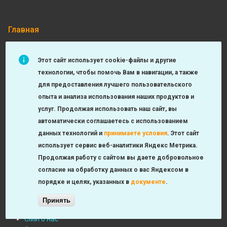
Главная
Филиал №2
Подвал:
Специалисты
Этот сайт использует cookie-файлы и другие
Филиалы
технологии, чтобы помочь Вам в навигации, а также
Главный врач
для предоставления лучшего пользовательского
Президент
Подвал:
опыта и анализа использования наших продуктов и
Главные специалисты
Специалисты
«Московский врач»
услуг. Продолжая использовать наш сайт, вы
автоматически соглашаетесь с использованием
Контакты
данных технологий и
принимаете условия
.
Этот сайт
О больнице
использует сервис веб-аналитики Яндекс Метрика.
Новости
Продолжая работу с сайтом вы даете добровольное
Профсоюз
Подвал:
согласие на обработку данных о вас Яндексом в
Административное деление
порядке и целях, указанных в
документе
.
О
Надзорные органы
Правовая информация
больнице
Принять
Информация для специалистов
СМИ о нас