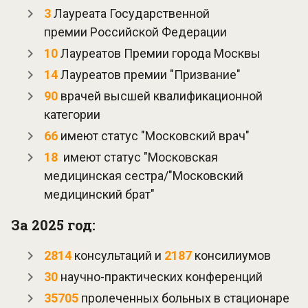
3
Лауреата Государственной
премии Российской Федерации
10
Лауреатов Премии города Москвы
14
Лауреатов премии "Призвание"
90
врачей высшей квалификационной
категории
66
имеют статус "Московский врач"
18
имеют статус "Московская
медицинская сестра/"Московский
медицинский брат"
За 2025 год:
2814
консультаций и
2187
консилиумов
30
научно-практических конференций
35705
пролеченных больных в стационаре