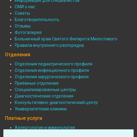
Информация для специалистов
СМИ о нас
Советы
Благотворительность
Отзывы
Фотогалерея
Больничный храм Святого Филарета Милостивого
Правила внутреннего распорядка
Отделения
Отделения педиатрического профиля
Отделения инфекционного профиля
Подвал:
Отделения хирургического профиля
Отделения
Приёмные отделения
Специализированные центры
Диагностические отделения
Консультативно-диагностический центр
Университетские клиники
Платные услуги
Аллергология и иммунология
Педиатрия
Подвал: