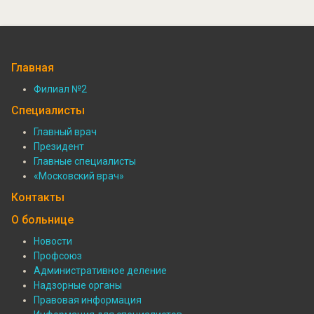
Главная
Филиал №2
Подвал:
Специалисты
Филиалы
Главный врач
Президент
Подвал:
Главные специалисты
Специалисты
«Московский врач»
Контакты
О больнице
Новости
Профсоюз
Подвал:
Административное деление
О
Надзорные органы
Правовая информация
больнице