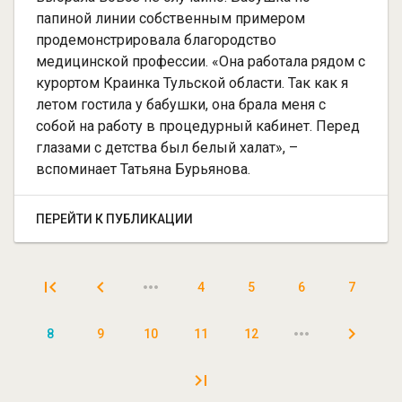
папиной линии собственным примером
продемонстрировала благородство
медицинской профессии. «Она работала рядом с
курортом Краинка Тульской области. Так как я
летом гостила у бабушки, она брала меня с
собой на работу в процедурный кабинет. Перед
глазами с детства был белый халат», –
вспоминает Татьяна Бурьянова.
ПЕРЕЙТИ К ПУБЛИКАЦИИ
Нумерация
PAGE
4
PAGE
5
PAGE
6
PAGE
7
страниц
ТЕКУЩАЯ СТРАНИЦА
8
PAGE
9
PAGE
10
PAGE
11
PAGE
12