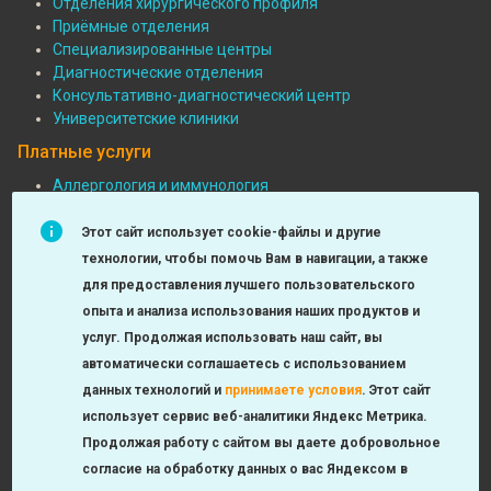
Отделения хирургического профиля
Отделения
Приёмные отделения
Специализированные центры
Диагностические отделения
Консультативно-диагностический центр
Университетские клиники
Платные услуги
Аллергология и иммунология
Педиатрия
Подвал:
Функциональная диагностика
Этот сайт использует cookie-файлы и другие
Платные
Детская хирургия
технологии, чтобы помочь Вам в навигации, а также
МРТ и КТ исследования
услуги
для предоставления лучшего пользовательского
Неврология
опыта и анализа использования наших продуктов и
Урология, андрология, нефрология
услуг. Продолжая использовать наш сайт, вы
Лаборатория
автоматически соглашаетесь с использованием
Оториноларингология
данных технологий и
принимаете условия
.
Этот сайт
Check-up
использует сервис веб-аналитики Яндекс Метрика.
Продолжая работу с сайтом вы даете добровольное
согласие на обработку данных о вас Яндексом в