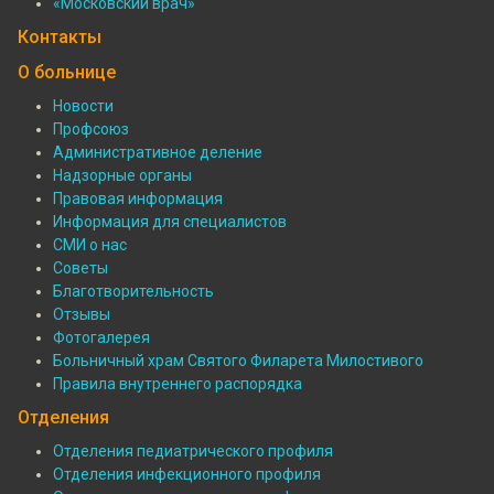
Специалисты
«Московский врач»
Контакты
О больнице
Новости
Профсоюз
Подвал:
Административное деление
О
Надзорные органы
Правовая информация
больнице
Информация для специалистов
СМИ о нас
Советы
Благотворительность
Отзывы
Фотогалерея
Больничный храм Святого Филарета Милостивого
Правила внутреннего распорядка
Отделения
Отделения педиатрического профиля
Отделения инфекционного профиля
Подвал: