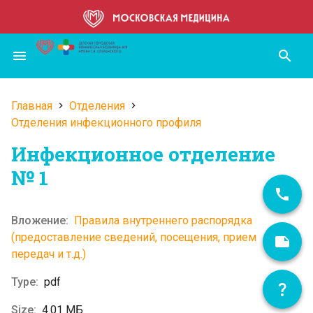
Перейти
к
основному
menu
search
содержанию
Главная
Отделения
Строка
Отделения инфекционного профиля
навигации
Инфекционное отделение
№ 1
Правила внутреннего распорядка
(предоставление сведений, посещения, прием
передач и т.д.)
pdf
4.01 МБ