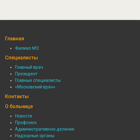
Главная
Филиал №2
Подвал:
Специалисты
Филиалы
Главный врач
Президент
Подвал:
Главные специалисты
Специалисты
«Московский врач»
Контакты
О больнице
Новости
Профсоюз
Подвал:
Административное деление
О
Надзорные органы