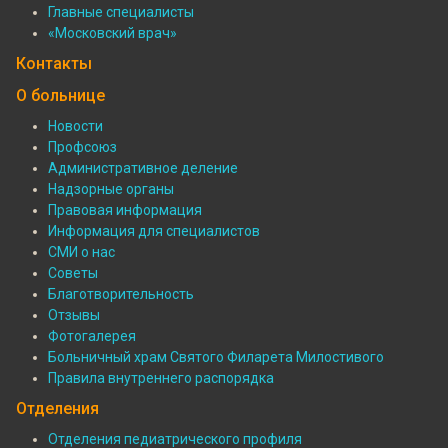
Подвал:
Главные специалисты
Специалисты
«Московский врач»
Контакты
О больнице
Новости
Профсоюз
Подвал:
Административное деление
О
Надзорные органы
Правовая информация
больнице
Информация для специалистов
СМИ о нас
Советы
Благотворительность
Отзывы
Фотогалерея
Больничный храм Святого Филарета Милостивого
Правила внутреннего распорядка
Отделения
Отделения педиатрического профиля