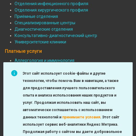
Отделения инфекционного профиля
Подвал:
Отделения хирургического профиля
Отделения
Приёмные отделения
Специализированные центры
Диагностические отделения
Консультативно-диагностический центр
Университетские клиники
Платные услуги
Аллергология и иммунология
Педиатрия
Подвал:
Функциональная диагностика
Этот сайт использует cookie-файлы и другие
Платные
Детская хирургия
технологии, чтобы помочь Вам в навигации, а также
МРТ и КТ исследования
услуги
для предоставления лучшего пользовательского
Неврология
опыта и анализа использования наших продуктов и
Урология, андрология, нефрология
услуг. Продолжая использовать наш сайт, вы
Лаборатория
автоматически соглашаетесь с использованием
Оториноларингология
данных технологий и
принимаете условия
.
Этот сайт
Check-up
использует сервис веб-аналитики Яндекс Метрика.
Продолжая работу с сайтом вы даете добровольное