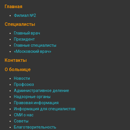
Главная
Филиал №2
Подвал:
Специалисты
Филиалы
Главный врач
Президент
Подвал:
Главные специалисты
Специалисты
«Московский врач»
Контакты
О больнице
Новости
Профсоюз
Подвал:
Административное деление
О
Надзорные органы
Правовая информация
больнице
Информация для специалистов
СМИ о нас
Советы
Благотворительность