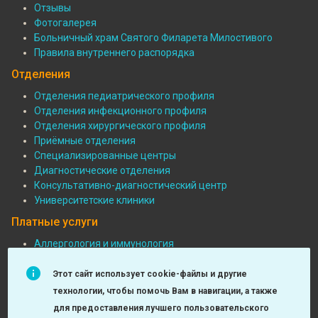
Отзывы
Фотогалерея
Больничный храм Святого Филарета Милостивого
Правила внутреннего распорядка
Отделения
Отделения педиатрического профиля
Отделения инфекционного профиля
Подвал:
Отделения хирургического профиля
Отделения
Приёмные отделения
Специализированные центры
Диагностические отделения
Консультативно-диагностический центр
Университетские клиники
Платные услуги
Аллергология и иммунология
Педиатрия
Подвал:
Функциональная диагностика
Этот сайт использует cookie-файлы и другие
Платные
Детская хирургия
технологии, чтобы помочь Вам в навигации, а также
МРТ и КТ исследования
услуги
для предоставления лучшего пользовательского