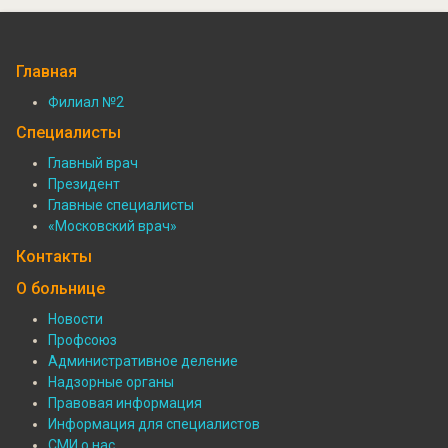
Главная
Филиал №2
Подвал:
Специалисты
Филиалы
Главный врач
Президент
Подвал:
Главные специалисты
Специалисты
«Московский врач»
Контакты
О больнице
Новости
Профсоюз
Подвал:
Административное деление
О
Надзорные органы
Правовая информация
больнице
Информация для специалистов
СМИ о нас