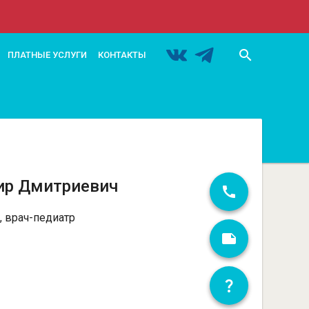
search
ПЛАТНЫЕ УСЛУГИ
КОНТАКТЫ
ир Дмитриевич
, врач-педиатр