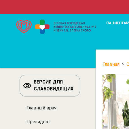
Перейти
к
основному
Верхн
ПАЦИЕНТА
содержанию
меню
Главная
Строк
навиг
ВЕРСИЯ ДЛЯ
СЛАБОВИДЯЩИХ
Главный врач
Разделы:
Специалисты
Президент