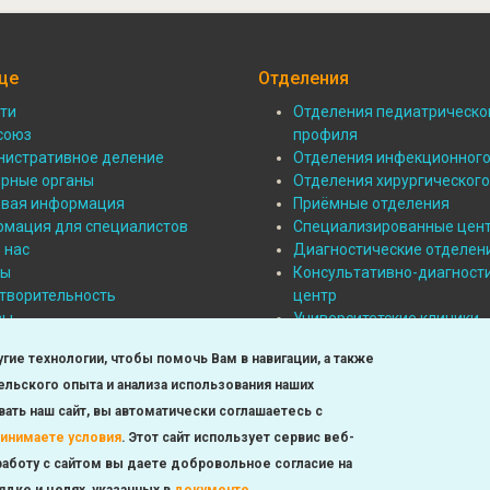
це
Отделения
ти
Отделения педиатрическо
ал:
союз
Подвал:
профиля
истративное деление
Отделения инфекционног
Отделения
рные органы
Отделения хирургическог
овая информация
Приёмные отделения
нице
мация для специалистов
Специализированные цен
 нас
Диагностические отделен
ты
Консультативно-диагност
творительность
центр
вы
Университетские клиники
алерея
угие технологии, чтобы помочь Вам в навигации, а также
ичный храм Святого Филарета
льского опыта и анализа использования наших
тивого
ла внутреннего распорядка
ать наш сайт, вы автоматически соглашаетесь с
ринимаете условия
.
Этот сайт использует сервис веб-
аботу с сайтом вы даете добровольное согласие на