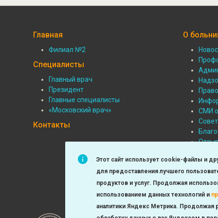
Главная
О больни
Филиал №2
Новос
Подвал:
Подв
Проф
Специалисты
Админ
Филиалы
О
Главный врач
Надзо
Подвал:
Президент
Прав
боль
Главные специалисты
Инфор
Специалисты
«Московский врач»
СМИ о
Сове
Контакты
Благо
Отзы
Фотог
Этот сайт использует cookie-файлы и др
Больн
для предоставления лучшего пользовате
Милос
Прави
продуктов и услуг. Продолжая использов
использованием данных технологий и
п
аналитики Яндекс Метрика. Продолжая р