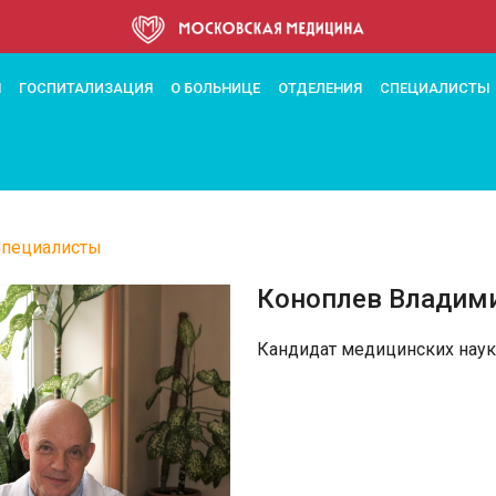
ее
М
ГОСПИТАЛИЗАЦИЯ
О БОЛЬНИЦЕ
ОТДЕЛЕНИЯ
СПЕЦИАЛИСТЫ
Специалисты
а
Коноплев Владим
ации
Кандидат медицинских наук