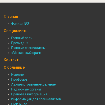
Главная
Филиал №2
Подвал:
Специалисты
Филиалы
Главный врач
Президент
Подвал:
Главные специалисты
Специалисты
«Московский врач»
Контакты
О больнице
Новости
Профсоюз
Подвал:
Административное деление
О
Надзорные органы
Правовая информация
больнице
Информация для специалистов
СМИ о нас