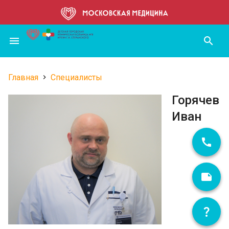
Перейти
к
основному
menu
search
содержанию
Главная
Специалисты
Строка
Горячев
навигации
Иван