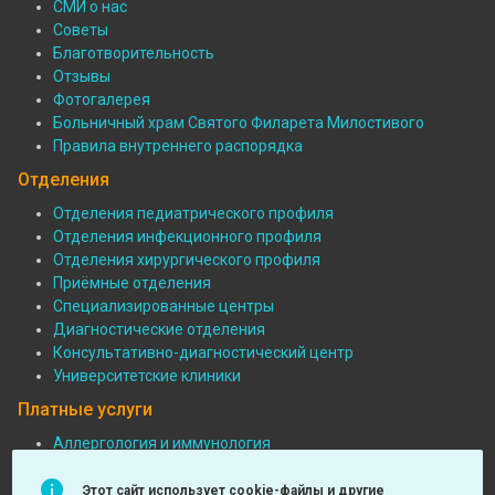
СМИ о нас
Советы
Благотворительность
Отзывы
Фотогалерея
Больничный храм Святого Филарета Милостивого
Правила внутреннего распорядка
Отделения
Отделения педиатрического профиля
Отделения инфекционного профиля
Подвал:
Отделения хирургического профиля
Отделения
Приёмные отделения
Специализированные центры
Диагностические отделения
Консультативно-диагностический центр
Университетские клиники
Платные услуги
Аллергология и иммунология
Педиатрия
Подвал:
Функциональная диагностика
Этот сайт использует cookie-файлы и другие