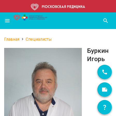
Перейти
к
основному
menu
search
содержанию
Главная
Специалисты
Строка
Буркин
навигации
Игорь