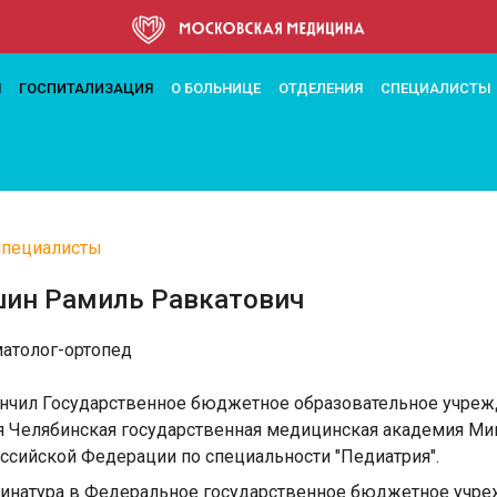
ее
М
ГОСПИТАЛИЗАЦИЯ
О БОЛЬНИЦЕ
ОТДЕЛЕНИЯ
СПЕЦИАЛИСТЫ
Специалисты
а
ин Рамиль Равкатович
ации
матолог-ортопед
окончил Государственное бюджетное образовательное учр
я Челябинская государственная медицинская академия Мин
ссийской Федерации по специальности "Педиатрия".
рдинатура в Федеральное государственное бюджетное учр