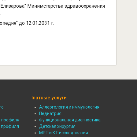
. Елизарова" Минимстерства здравоохранения
.
опедия" до 12.01.2031 г.
Платные услуги
го
Аллергология и иммунология
Подвал:
Педиатрия
о профиля
Функциональная диагностика
Платные
о профиля
Детская хирургия
МРТ и КТ исследования