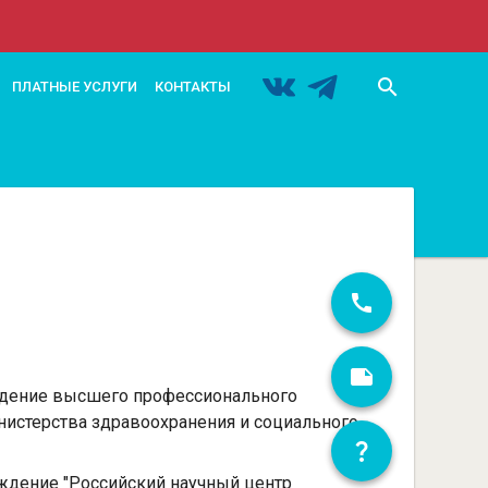
search
ПЛАТНЫЕ УСЛУГИ
КОНТАКТЫ
еждение высшего профессионального
истерства здравоохранения и социального
еждение "Российский научный центр