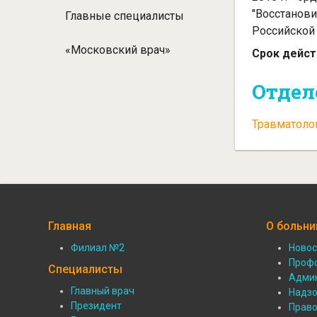
"Восстанови
Главные специалисты
Российской 
«Московский врач»
Срок дейст
Отдел
Травматоло
Главная
О больни
Филиал №2
Новос
Подвал:
Подв
Проф
Специалисты
Админ
Филиалы
О
Главный врач
Надзо
Подвал:
Президент
Прав