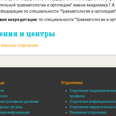
тельной травматологии и ортопедии" имени академика Г.А
Федерации по специальности "Травматология и ортопедия"
вия аккредитации
: по специальности "Травматология и орт
ения и центры
гическое отделение
це
Отделения
ти
Отделения педиатрическо
ал:
союз
Подвал:
профиля
истративное деление
Отделения инфекционног
Отделения
рные органы
Отделения хирургическог
овая информация
Приёмные отделения