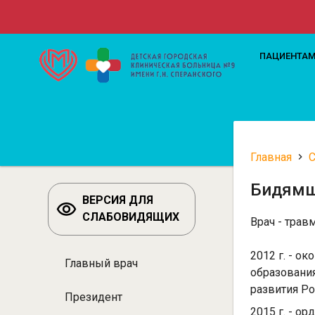
Перейти
к
основному
Верхн
ПАЦИЕНТА
содержанию
меню
Главная
Строк
Бидямш
навиг
ВЕРСИЯ ДЛЯ
СЛАБОВИДЯЩИХ
Врач - трав
2012 г. - 
Главный врач
Разделы:
образовани
развития Ро
Специалисты
Президент
2015 г. - о