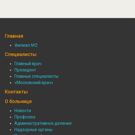
Главная
Филиал №2
Подвал:
Специалисты
Филиалы
Главный врач
Президент
Подвал:
Главные специалисты
Специалисты
«Московский врач»
Контакты
О больнице
Новости
Профсоюз
Подвал:
Административное деление
О
Надзорные органы