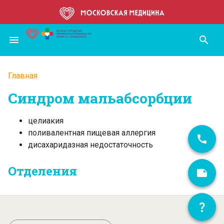
Перейти
к
основному
menu
search
содержанию
Главная
Строка
Синдром мальабсорбции
навигации
целиакия
поливалентная пищевая аллергия
дисахаридазная недостаточность
Отделения