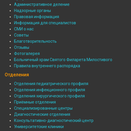
Подвал:
Административное деление
О
Надзорные органы
Правовая информация
больнице
Информация для специалистов
СМИ о нас
Советы
Благотворительность
Отзывы
Фотогалерея
Больничный храм Святого Филарета Милостивого
Правила внутреннего распорядка
Отделения
Отделения педиатрического профиля
Отделения инфекционного профиля
Подвал:
Отделения хирургического профиля
Отделения
Приёмные отделения
Специализированные центры
Диагностические отделения
Консультативно-диагностический центр
Университетские клиники