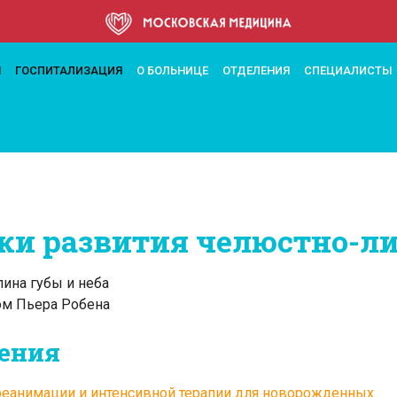
ее
М
ГОСПИТАЛИЗАЦИЯ
О БОЛЬНИЦЕ
ОТДЕЛЕНИЯ
СПЕЦИАЛИСТЫ
а
ки развития челюстно-ли
ации
ина губы и неба
ом Пьера Робена
ения
реанимации и интенсивной терапии для новорожденных