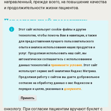
направленный, прежде всего, на повышение качества
и продолжительности жизни пациентов.
Персональный помощник.
Сервис на страже здоровья
Этот сайт использует cookie-файлы и другие
москвичей
технологии, чтобы помочь Вам в навигации, а также
для предоставления лучшего пользовательского
В августе 2020 года Правительство Москвы начало
опыта и анализа использования наших продуктов и
реализацию пилотного проекта «Персональный
услуг. Продолжая использовать наш сайт, вы
помощник» для граждан с подозрением на
автоматически соглашаетесь с использованием
онкологическое заболевание или подтвержденным
данных технологий и
принимаете условия
.
Этот сайт
онкологическим диагнозом. Помощники помогают им
использует сервис веб-аналитики Яндекс Метрика.
записываться на прием к нужным специалистам, на
Продолжая работу с сайтом вы даете добровольное
сдачу анализов, проведение исследований и
согласие на обработку данных о вас Яндексом в
напоминают о предстоящем визите к врачу.
порядке и целях, указанных в
документе
.
Узнать о возможности персонального сопровождения
Принять
можно в поликлиниках при направлении к врачу-
онкологу. При согласии пациентам вручают буклет с