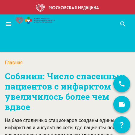
Перейти
к
основному
menu
search
содержанию
Главная
Строка
Собянин: Число спасенных
навигации
пациентов с инфарктом
увеличилось более чем
вдвое
На базе столичных стационаров созданы единые
инфарктная и инсультная сети, где пациенты получают
качественную и своевременную медицинскую