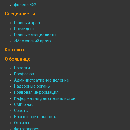
Филиал №2
Подвал:
Специалисты
Филиалы
Главный врач
Президент
Подвал:
Главные специалисты
Специалисты
«Московский врач»
Контакты
О больнице
Новости
Профсоюз
Подвал:
Административное деление
О
Надзорные органы
Правовая информация
больнице
Информация для специалистов
СМИ о нас
Советы
Благотворительность
Отзывы
Фотогалерея