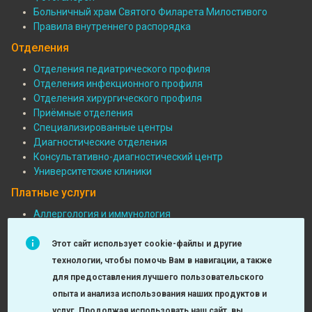
Больничный храм Святого Филарета Милостивого
Правила внутреннего распорядка
Отделения
Отделения педиатрического профиля
Отделения инфекционного профиля
Подвал:
Отделения хирургического профиля
Отделения
Приёмные отделения
Специализированные центры
Диагностические отделения
Консультативно-диагностический центр
Университетские клиники
Платные услуги
Аллергология и иммунология
Педиатрия
Подвал:
Функциональная диагностика
Этот сайт использует cookie-файлы и другие
Платные
Детская хирургия
технологии, чтобы помочь Вам в навигации, а также
МРТ и КТ исследования
услуги
для предоставления лучшего пользовательского
Неврология
опыта и анализа использования наших продуктов и
Урология, андрология, нефрология
услуг. Продолжая использовать наш сайт, вы