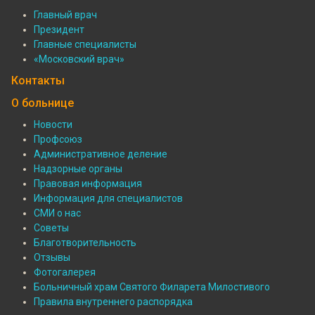
Филиалы
Главный врач
Президент
Подвал:
Главные специалисты
Специалисты
«Московский врач»
Контакты
О больнице
Новости
Профсоюз
Подвал:
Административное деление
О
Надзорные органы
Правовая информация
больнице
Информация для специалистов
СМИ о нас
Советы
Благотворительность
Отзывы
Фотогалерея
Больничный храм Святого Филарета Милостивого
Правила внутреннего распорядка