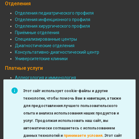
Отделения
Отделения педиатрического профиля
Отделения инфекционного профиля
Подвал:
Отделения хирургического профиля
Отделения
Приёмные отделения
Специализированные центры
Диагностические отделения
Консультативно-диагностический центр
Университетские клиники
Платные услуги
Аллергология и иммунология
Педиатрия
Подвал:
Функциональная диагностика
Этот сайт использует cookie-файлы и другие
Платные
Детская хирургия
технологии, чтобы помочь Вам в навигации, а также
МРТ и КТ исследования
услуги
для предоставления лучшего пользовательского
Неврология
опыта и анализа использования наших продуктов и
Урология, андрология, нефрология
услуг. Продолжая использовать наш сайт, вы
Лаборатория
автоматически соглашаетесь с использованием
Оториноларингология
данных технологий и
принимаете условия
.
Этот сайт
Check-up