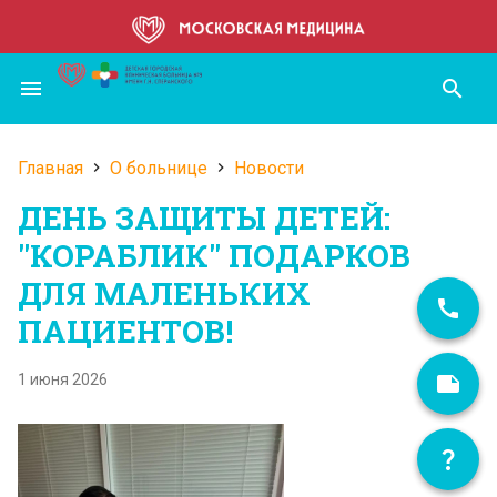
Перейти
к
основному
menu
search
содержанию
Главная
О больнице
Новости
Строка
ДЕНЬ ЗАЩИТЫ ДЕТЕЙ:
навигации
"КОРАБЛИК" ПОДАРКОВ
ДЛЯ МАЛЕНЬКИХ
ПАЦИЕНТОВ!
1 июня 2026