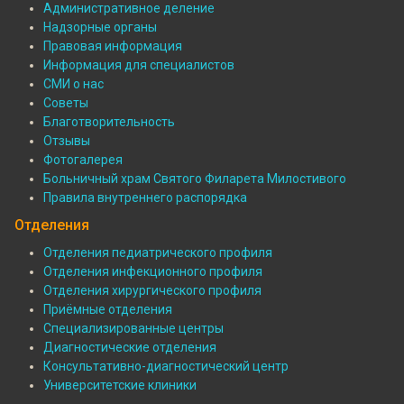
Административное деление
О
Надзорные органы
Правовая информация
больнице
Информация для специалистов
СМИ о нас
Советы
Благотворительность
Отзывы
Фотогалерея
Больничный храм Святого Филарета Милостивого
Правила внутреннего распорядка
Отделения
Отделения педиатрического профиля
Отделения инфекционного профиля
Подвал:
Отделения хирургического профиля
Отделения
Приёмные отделения
Специализированные центры
Диагностические отделения
Консультативно-диагностический центр
Университетские клиники