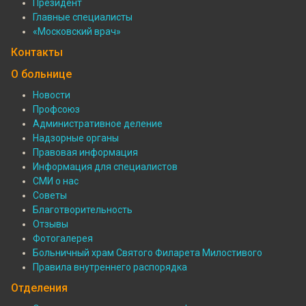
Президент
Подвал:
Главные специалисты
Специалисты
«Московский врач»
Контакты
О больнице
Новости
Профсоюз
Подвал:
Административное деление
О
Надзорные органы
Правовая информация
больнице
Информация для специалистов
СМИ о нас
Советы
Благотворительность
Отзывы
Фотогалерея
Больничный храм Святого Филарета Милостивого
Правила внутреннего распорядка
Отделения