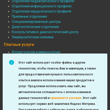
Отделения педиатрического профиля
Отделения инфекционного профиля
Подвал:
Отделения хирургического профиля
Отделения
Приёмные отделения
Специализированные центры
Диагностические отделения
Консультативно-диагностический центр
Университетские клиники
Платные услуги
Аллергология и иммунология
Педиатрия
Подвал:
Функциональная диагностика
Этот сайт использует cookie-файлы и другие
Платные
Детская хирургия
технологии, чтобы помочь Вам в навигации, а также
МРТ и КТ исследования
услуги
для предоставления лучшего пользовательского
Неврология
опыта и анализа использования наших продуктов и
Урология, андрология, нефрология
услуг. Продолжая использовать наш сайт, вы
Лаборатория
автоматически соглашаетесь с использованием
Оториноларингология
данных технологий и
принимаете условия
.
Этот сайт
Check-up
использует сервис веб-аналитики Яндекс Метрика.
Продолжая работу с сайтом вы даете добровольное