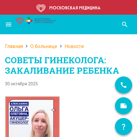
Перейти
к
основному
menu
search
содержанию
Главная
О больнице
Новости
Строка
СОВЕТЫ ГИНЕКОЛОГА:
навигации
ЗАКАЛИВАНИЕ РЕБЕНКА
30 октября 2025