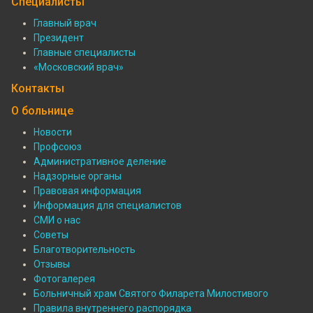
Подвал:
Специалисты
Филиалы
Главный врач
Президент
Подвал:
Главные специалисты
Специалисты
«Московский врач»
Контакты
О больнице
Новости
Профсоюз
Подвал:
Административное деление
О
Надзорные органы
Правовая информация
больнице
Информация для специалистов
СМИ о нас
Советы
Благотворительность
Отзывы
Фотогалерея
Больничный храм Святого Филарета Милостивого
Правила внутреннего распорядка