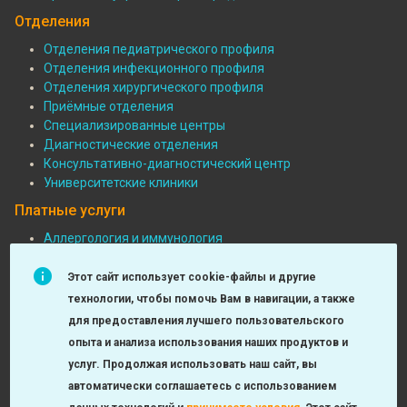
Отделения
Отделения педиатрического профиля
Отделения инфекционного профиля
Подвал:
Отделения хирургического профиля
Отделения
Приёмные отделения
Специализированные центры
Диагностические отделения
Консультативно-диагностический центр
Университетские клиники
Платные услуги
Аллергология и иммунология
Педиатрия
Подвал:
Функциональная диагностика
Этот сайт использует cookie-файлы и другие
Платные
Детская хирургия
технологии, чтобы помочь Вам в навигации, а также
МРТ и КТ исследования
услуги
для предоставления лучшего пользовательского
Неврология
опыта и анализа использования наших продуктов и
Урология, андрология, нефрология
услуг. Продолжая использовать наш сайт, вы
Лаборатория
автоматически соглашаетесь с использованием
Оториноларингология