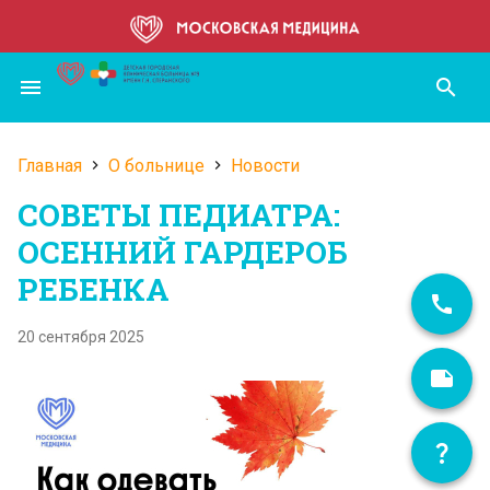
Перейти
к
основному
menu
search
содержанию
Главная
О больнице
Новости
Строка
СОВЕТЫ ПЕДИАТРА:
навигации
ОСЕННИЙ ГАРДЕРОБ
РЕБЕНКА
20 сентября 2025