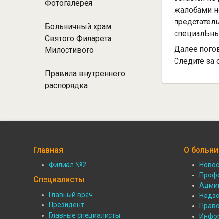
Фотогалерея
жалобами н
предстател
Больничный храм
специалЬны
Святого Филарета
Далее пого
Милостивого
Следите за 
Правила внутреннего
распорядка
Главная
О больни
Филиал №2
Новос
Подвал:
Подв
Проф
Специалисты
Админ
Филиалы
О
Главный врач
Надзо
Подвал:
Президент
Прав
боль
Главные специалисты
Инфор