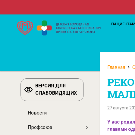
Перейти
к
основному
Верхн
ПАЦИЕНТА
содержанию
меню
Главная
О
Строк
РЕКО
навиг
ВЕРСИЯ ДЛЯ
МАЛ
СЛАБОВИДЯЩИХ
27 августа 20
Новости
Разделы:
У вас роди
О
Профсоюз
главами од