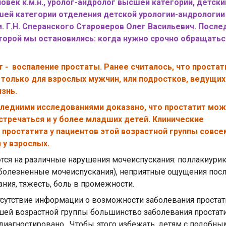
ловек к.м.н., уролог-андролог высшей категории, детски
шей категории отделения детской урологии-андрологи
. Г.Н. Сперанского Староверов Олег Васильевич. После
оторой мы остановились: когда нужно срочно обращатьс
т - воспаление простаты. Ранее считалось, что простат
 только для взрослых мужчин, или подростков, ведущих
знь.
ледними исследованиями доказано, что простатит мо
встречаться и у более младших детей. Клинические
 простатита у пациентов этой возрастной группы совсе
м у взрослых.
тся на различные нарушения мочеиспускания: поллакиури
зболезненные мочеиспускания), неприятные ощущения пос
ния, тяжесть, боль в промежности.
тсутствие информации о возможности заболевания проста
шей возрастной группы большинство заболевания простат
 диагностировано. Чтобы этого избежать, детям с подобны