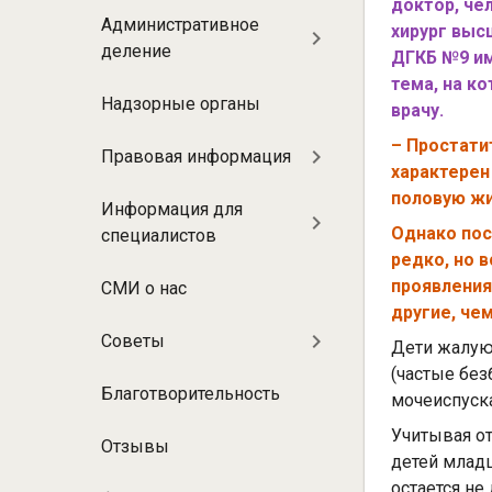
доктор, че
больнице
Административное
хирург выс
деление
ДГКБ №9 им
тема, на к
Надзорные органы
врачу.
– Простати
Правовая информация
характерен
половую жи
Информация для
Однако пос
специалистов
редко, но 
проявления
СМИ о нас
другие, че
Советы
Дети жалую
(частые бе
Благотворительность
мочеиспуска
Учитывая о
Отзывы
детей млад
остается не