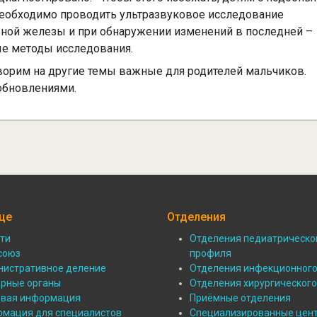
еобходимо проводить ультразвуковое исследование
ьной железы и при обнаружении изменений в последней –
е методы исследования.
ворим на другие темы важные для родителей мальчиков.
обновлениями.
це
Отделения
ти
Отделения педиатрическо
ал:
союз
Подвал:
профиля
истративное деление
Отделения инфекционног
Отделения
рные органы
Отделения хирургическог
овая информация
Приёмные отделения
нице
мация для специалистов
Специализированные цен