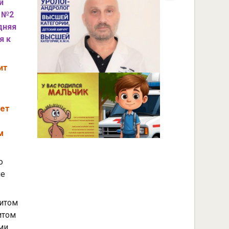
й
и №2
дняя
я к
ит
жет
м
ю
ле
титом
итом
ми