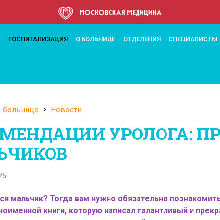
ее
М
ГОСПИТАЛИЗАЦИЯ
О БОЛЬНИЦЕ
ОТДЕЛЕНИЯ
СПЕЦИАЛИСТЫ
 больнице
Новости
а
МЕНДАЦИИ УРОЛОГА: ПР
ации
ЬЧИКОВ
25
лся мальчик? Тогда вам нужно обязательно познакомить
ноименной книги, которую написал талантливый и прек