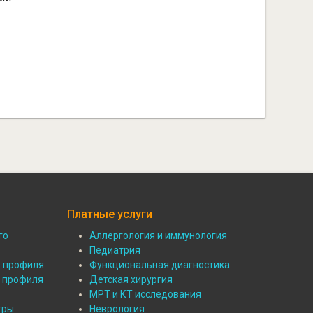
Платные услуги
го
Аллергология и иммунология
Подвал:
Педиатрия
о профиля
Функциональная диагностика
Платные
о профиля
Детская хирургия
МРТ и КТ исследования
услуги
тры
Неврология