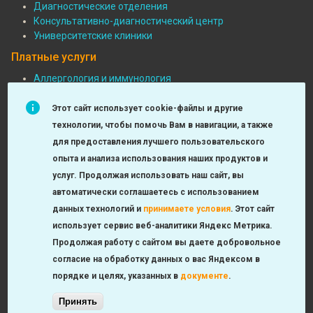
Диагностические отделения
Консультативно-диагностический центр
Университетские клиники
Платные услуги
Аллергология и иммунология
Педиатрия
Подвал:
Функциональная диагностика
Этот сайт использует cookie-файлы и другие
Платные
Детская хирургия
технологии, чтобы помочь Вам в навигации, а также
МРТ и КТ исследования
услуги
для предоставления лучшего пользовательского
Неврология
опыта и анализа использования наших продуктов и
Урология, андрология, нефрология
услуг. Продолжая использовать наш сайт, вы
Лаборатория
автоматически соглашаетесь с использованием
Оториноларингология
данных технологий и
принимаете условия
.
Этот сайт
Check-up
использует сервис веб-аналитики Яндекс Метрика.
Продолжая работу с сайтом вы даете добровольное
согласие на обработку данных о вас Яндексом в
порядке и целях, указанных в
документе
.
© 2012-2023 ГБУЗ «ДГКБ №9 им. Г. Н. Сперанского ДЗМ»
Принять