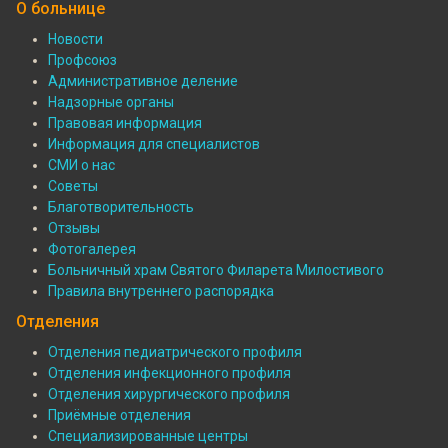
О больнице
Новости
Профсоюз
Подвал:
Административное деление
О
Надзорные органы
Правовая информация
больнице
Информация для специалистов
СМИ о нас
Советы
Благотворительность
Отзывы
Фотогалерея
Больничный храм Святого Филарета Милостивого
Правила внутреннего распорядка
Отделения
Отделения педиатрического профиля
Отделения инфекционного профиля
Подвал:
Отделения хирургического профиля
Отделения
Приёмные отделения
Специализированные центры