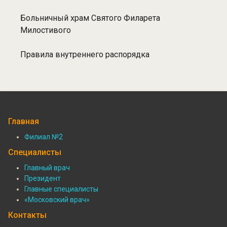
Больничный храм Святого Филарета
Милостивого
Правила внутреннего распорядка
Главная
Филиал №2
Подвал:
Специалисты
Филиалы
Главный врач
Президент
Подвал:
Главные специалисты
Специалисты
«Московский врач»
Контакты